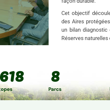
façon durable.
Cet objectif décou
des Aires protégées
un bilan diagnostic
Réserves naturelles 
Amén
t
618
8
e
Création et entr
et d’équipeme
isant à
pr
ale, celle
topes
Parcs
iversité
.