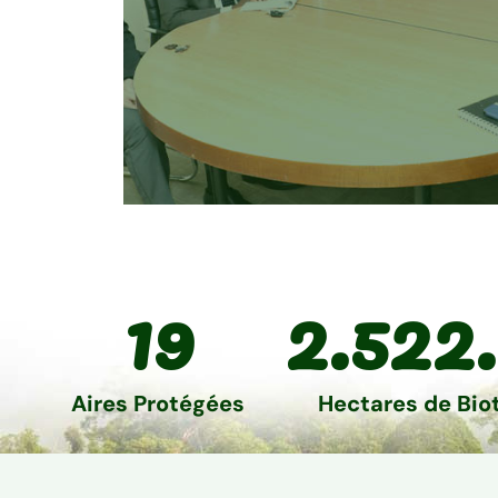
Protection e
19
2.522.
surveillanc
Ensemble des activités v
assurer l’intégrité territori
Aires Protégées
Hectares de Bio
des habitats et de la biod
d’une aire protégée