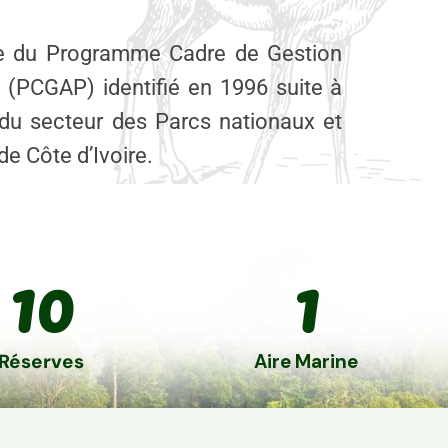
le du Programme Cadre de Gestion
 (PCGAP) identifié en 1996 suite à
 du secteur des Parcs nationaux et
de Côte d’Ivoire.
agement
10
1
etien d’infrastructures
nts dans les aires
otégées
dyn
Réserves
Aire Marine
de 
an
cons