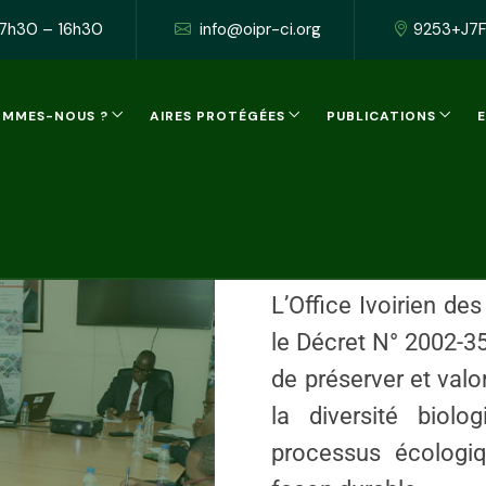
le réseau des aire
 7h30 – 16h30
info@oipr-ci.org
9253+J7F,
OMMES-NOUS ?
AIRES PROTÉGÉES
PUBLICATIONS
OIPR
Présenta
L’Office Ivoirien de
le Décret N° 2002-35
de préserver et valo
la diversité biolo
processus écologi