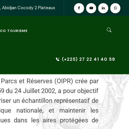
s protégées compte désormais 19 aire
 Abidjan Cocody 2 Plateaux
ECO TOURISME
(+225) 27 22 41 40 59
tion de l'OIPR
s Parcs et Réserves (OIPR) crée par
9 du 24 Juillet 2002, a pour objectif
riser un échantillon représentatif de
gique nationale, et maintenir les
ques dans les aires protégées de